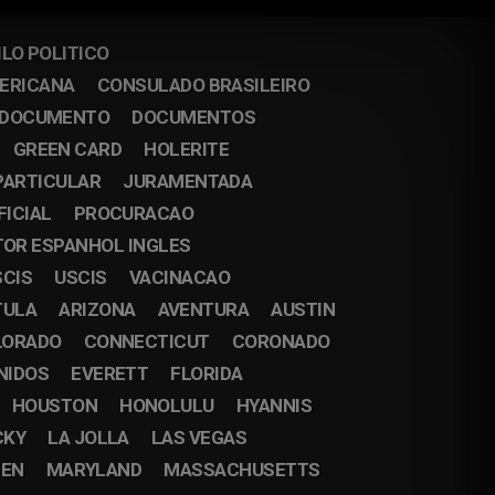
ILO POLITICO
MERICANA
CONSULADO BRASILEIRO
DOCUMENTO
DOCUMENTOS
GREEN CARD
HOLERITE
PARTICULAR
JURAMENTADA
FICIAL
PROCURACAO
OR ESPANHOL INGLES
SCIS
USCIS
VACINACAO
TULA
ARIZONA
AVENTURA
AUSTIN
LORADO
CONNECTICUT
CORONADO
NIDOS
EVERETT
FLORIDA
HOUSTON
HONOLULU
HYANNIS
CKY
LA JOLLA
LAS VEGAS
EN
MARYLAND
MASSACHUSETTS