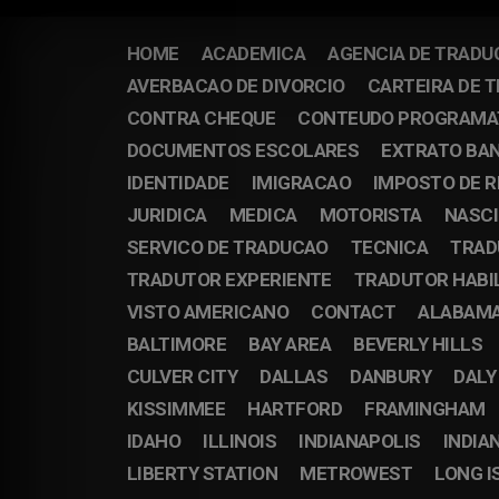
HOME
ACADEMICA
AGENCIA DE TRADU
AVERBACAO DE DIVORCIO
CARTEIRA DE 
CONTRA CHEQUE
CONTEUDO PROGRAMA
DOCUMENTOS ESCOLARES
EXTRATO BA
IDENTIDADE
IMIGRACAO
IMPOSTO DE 
JURIDICA
MEDICA
MOTORISTA
NASC
SERVICO DE TRADUCAO
TECNICA
TRAD
TRADUTOR EXPERIENTE
TRADUTOR HABI
VISTO AMERICANO
CONTACT
ALABAM
BALTIMORE
BAY AREA
BEVERLY HILLS
CULVER CITY
DALLAS
DANBURY
DALY
KISSIMMEE
HARTFORD
FRAMINGHAM
IDAHO
ILLINOIS
INDIANAPOLIS
INDIA
LIBERTY STATION
METROWEST
LONG I