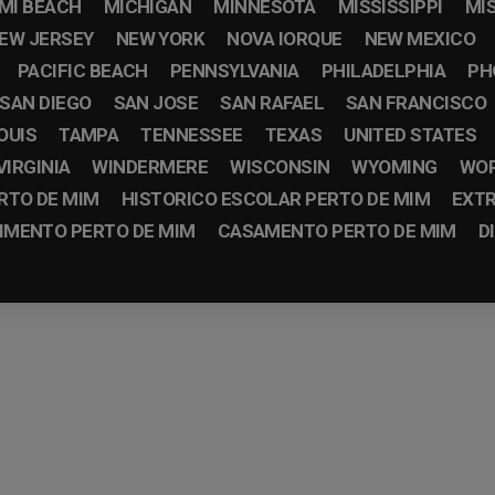
MI BEACH
MICHIGAN
MINNESOTA
MISSISSIPPI
MI
EW JERSEY
NEW YORK
NOVA IORQUE
NEW MEXICO
PACIFIC BEACH
PENNSYLVANIA
PHILADELPHIA
PH
SAN DIEGO
SAN JOSE
SAN RAFAEL
SAN FRANCISCO
OUIS
TAMPA
TENNESSEE
TEXAS
UNITED STATES
VIRGINIA
WINDERMERE
WISCONSIN
WYOMING
WO
RTO DE MIM
HISTORICO ESCOLAR PERTO DE MIM
EXTR
IMENTO PERTO DE MIM
CASAMENTO PERTO DE MIM
D