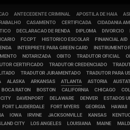
CAO
ANTECEDENTE CRIMINAL
APOSTILA DE HAIA
AS
TRABALHO
CASAMENTO
CERTIFICADA
CIDADANIA A
TICO
DECLARACAO DE RENDA
DIPLOMA
DIVORCIO
NCARIO
FCCPT
HISTORICO ESCOLAR
FINANCIAL AID
RENDA
INTERPRETE PARA GREEN CARD
INSTRUMENTO 
IMENTO
NOTARIZADA
OBITO
TRADUTOR OFICIAL
O
UTOR CERTIFICADO
TRADUTOR CREDENCIADO
TRADUT
LITADO
TRADUTOR JURAMENTADO
TRADUTOR PARA U
A
ALASKA
ARKANSAS
ATLANTA
ASTORIA
AUSTA
BOCA RATON
BOSTON
CALIFORNIA
CHICAGO
CO
 CITY
DAVENPORT
DELAWARE
DENVER
ESTADOS U
FORT LAUDERDALE
FORT MYERS
GEORGIA
HAWAII
NA
IOWA
IRVINE
JACKSONVILLE
KANSAS
KENTU
SLAND CITY
LOS ANGELES
LOUISIANA
MAINE
MALD