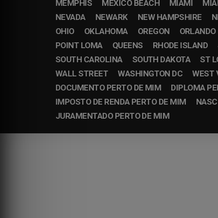
MEMPHIS
MEXICO BEACH
MIAMI
MIA
NEVADA
NEWARK
NEW HAMPSHIRE
N
OHIO
OKLAHOMA
OREGON
ORLANDO
POINT LOMA
QUEENS
RHODE ISLAND
SOUTH CAROLINA
SOUTH DAKOTA
ST L
WALL STREET
WASHINGTON DC
WEST 
DOCUMENTO PERTO DE MIM
DIPLOMA PE
IMPOSTO DE RENDA PERTO DE MIM
NASC
JURAMENTADO PERTO DE MIM