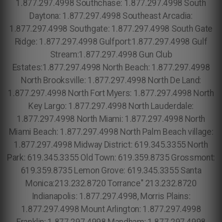
1.877.297.4998 Southchase: 1.877.297.4998 South
Daytona: 1.877.297.4998 Southeast Arcadia:
1.877.297.4998 Southgate: 1.877.297.4998 South Gate
Ridge: 1.877.297.4998 Gulfport:1.877.297.4998 Gulf
Stream:1.877.297.4998 Gun Club
Estates:1.877.297.4998 North Beach: 1.877.297.4998
North Brooksville: 1.877.297.4998 North De Land:
1.877.297.4998 North Fort Myers: 1.877.297.4998 North
Key Largo: 1.877.297.4998 North Lauderdale:
1.877.297.4998 North Miami: 1.877.297.4998 North
Miami Beach: 1.877.297.4998 North Palm Beach village:
1.877.297.4998 Midway District: 619.345.3355 North
Park: 619.345.3355 Old Town: 619.359.8735 Grossmont:
619.359.8735 Lemon Grove: 619.345.3355 Santa
Monica:213.232.8720 Torrance" 213.232.8720
Indianapolis: 1.877.297.4998, Morris Plains:
1.877.297.4998 Mount Arlington: 1.877.297.4998