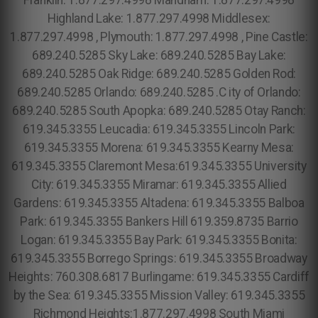
Franklin: 1.877.297.4998 Mandham: 1.877.297.4998
Highland Lake: 1.877.297.4998 Middlesex:
1.877.297.4998 , Plymouth: 1.877.297.4998 , Pine Castle:
689.240.5285 Sky Lake: 689.240.5285 Bay Lake:
689.240.5285 Oak Ridge: 689.240.5285 Golden Rod:
689.240.5285 Orlando: 689.240.5285 .C ity of Orlando:
689.240.5285 South Apopka: 689.240.5285 Otay Ranch:
619.345.3355 Leucadia: 619.345.3355 Lincoln Park:
619.345.3355 Morena: 619.345.3355 Kearny Mesa:
619.345.3355 Claremont Mesa:619.345.3355 University
City: 619.345.3355 Miramar: 619.345.3355 Allied
Gardens: 619.345.3355 Altadena: 619.345.3355 Balboa
Park: 619.345.3355 Bankers Hill 619.359.8735 Barrio
Logan: 619.345.3355 Bay Park: 619.345.3355 Bonita:
619.345.3355 Borrego Springs: 619.345.3355 Broadway
Heights: 760.308.6817 Burlingame: 619.345.3355 Cardiff
by the Sea: 619.345.3355 Mission Valley: 619.345.3355
Richmond Heights:1.877.297.4998 South Miami