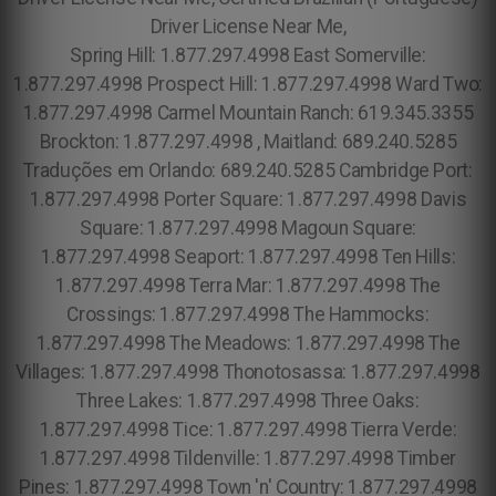
Driver License Near Me,
Spring Hill: 1.877.297.4998 East Somerville:
1.877.297.4998 Prospect Hill: 1.877.297.4998 Ward Two:
1.877.297.4998 Carmel Mountain Ranch: 619.345.3355
Brockton: 1.877.297.4998 , Maitland: 689.240.5285
Traduções em Orlando: 689.240.5285 Cambridge Port:
1.877.297.4998 Porter Square: 1.877.297.4998 Davis
Square: 1.877.297.4998 Magoun Square:
1.877.297.4998 Seaport: 1.877.297.4998 Ten Hills:
1.877.297.4998 Terra Mar: 1.877.297.4998 The
Crossings: 1.877.297.4998 The Hammocks:
1.877.297.4998 The Meadows: 1.877.297.4998 The
Villages: 1.877.297.4998 Thonotosassa: 1.877.297.4998
Three Lakes: 1.877.297.4998 Three Oaks:
1.877.297.4998 Tice: 1.877.297.4998 Tierra Verde:
1.877.297.4998 Tildenville: 1.877.297.4998 Timber
Pines: 1.877.297.4998 Town 'n' Country: 1.877.297.4998