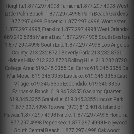
Heights:1.877.297.4998 Tamiami:1.877.297.4998 West
Little Palm Beach: 1.877.297.4998 Palm Beach Gardens:
1.877.297.4998, Phoenix: 1.877.297.4998, Worcester:
1.877.297.4998, Franklin: 1.877.297.4998 West Orlando:
689.240.5285 Marina Bay: 1.877.297.4998 South Boston:
1.877.297.4998 South End: 1.877.297.4998 Los Angeles
County: 213.232.8720 Beverly Park: 213.232.8720
Hidden Hills: 213.232.8720 Rolling Hills: 213.232.8720
College Area: 619.345.3355 Del Cerro: 619.345.3355 Del
Mar Mesa: 619.345.3355 Eastlake: 619.345.3355 East
Village: 619.345.3355 Escondido: 619.345.3355
Fairbanks Ranch: 619.345.3355 Gaslamp Quarter:
619.345.3355 Grantville: 619.345.3355 Lincoln Park:
1.877.297.4998 Totowa: (973) 813.4018, Island of
Hawaii: 1.877.297.4998 Ninole: 1.877.297.4998 Honomu:
1.877.297.4998 Pepeekeo: 1.877.297.4998 Hollywood
South Central Beach: 1.877.297.4998 Oakwood: