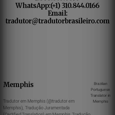
WhatsApp:(+1) 310.844.0166
Email:
tradutor@tradutorbrasileiro.com
Memphis
Brazilian
Portuguese
Translator in
Tradutor em Memphis (@tradutor em
Memphis
Memphis),
Tradução Juramentada
(Certified Translation) em Memphis, Tradução