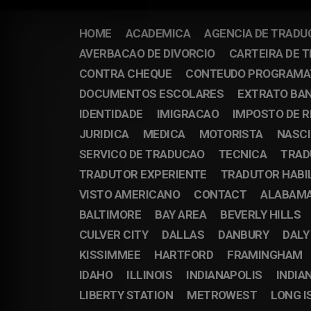
HOME
ACADEMICA
AGENCIA DE TRADU
AVERBACAO DE DIVORCIO
CARTEIRA DE 
CONTRA CHEQUE
CONTEUDO PROGRAMA
DOCUMENTOS ESCOLARES
EXTRATO BA
IDENTIDADE
IMIGRACAO
IMPOSTO DE 
JURIDICA
MEDICA
MOTORISTA
NASC
SERVICO DE TRADUCAO
TECNICA
TRAD
TRADUTOR EXPERIENTE
TRADUTOR HABI
VISTO AMERICANO
CONTACT
ALABAM
BALTIMORE
BAY AREA
BEVERLY HILLS
CULVER CITY
DALLAS
DANBURY
DALY
KISSIMMEE
HARTFORD
FRAMINGHAM
IDAHO
ILLINOIS
INDIANAPOLIS
INDIA
LIBERTY STATION
METROWEST
LONG I