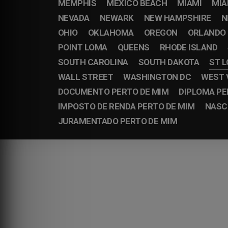
MEMPHIS
MEXICO BEACH
MIAMI
MIA
NEVADA
NEWARK
NEW HAMPSHIRE
N
OHIO
OKLAHOMA
OREGON
ORLANDO
POINT LOMA
QUEENS
RHODE ISLAND
SOUTH CAROLINA
SOUTH DAKOTA
ST L
WALL STREET
WASHINGTON DC
WEST 
DOCUMENTO PERTO DE MIM
DIPLOMA PE
IMPOSTO DE RENDA PERTO DE MIM
NASC
JURAMENTADO PERTO DE MIM