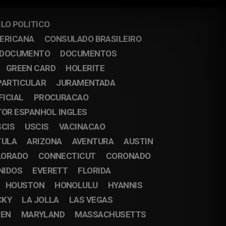
ILO POLITICO
MERICANA
CONSULADO BRASILEIRO
DOCUMENTO
DOCUMENTOS
GREEN CARD
HOLERITE
PARTICULAR
JURAMENTADA
FICIAL
PROCURACAO
OR ESPANHOL INGLES
SCIS
USCIS
VACINACAO
TULA
ARIZONA
AVENTURA
AUSTIN
LORADO
CONNECTICUT
CORONADO
NIDOS
EVERETT
FLORIDA
HOUSTON
HONOLULU
HYANNIS
CKY
LA JOLLA
LAS VEGAS
EN
MARYLAND
MASSACHUSETTS