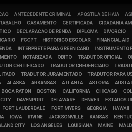
CAO
ANTECEDENTE CRIMINAL
APOSTILA DE HAIA
AS
TRABALHO
CASAMENTO
CERTIFICADA
CIDADANIA A
TICO
DECLARACAO DE RENDA
DIPLOMA
DIVORCIO
NCARIO
FCCPT
HISTORICO ESCOLAR
FINANCIAL AID
RENDA
INTERPRETE PARA GREEN CARD
INSTRUMENTO 
IMENTO
NOTARIZADA
OBITO
TRADUTOR OFICIAL
O
UTOR CERTIFICADO
TRADUTOR CREDENCIADO
TRADUT
LITADO
TRADUTOR JURAMENTADO
TRADUTOR PARA U
A
ALASKA
ARKANSAS
ATLANTA
ASTORIA
AUSTA
BOCA RATON
BOSTON
CALIFORNIA
CHICAGO
CO
 CITY
DAVENPORT
DELAWARE
DENVER
ESTADOS U
FORT LAUDERDALE
FORT MYERS
GEORGIA
HAWAII
NA
IOWA
IRVINE
JACKSONVILLE
KANSAS
KENTU
SLAND CITY
LOS ANGELES
LOUISIANA
MAINE
MALD