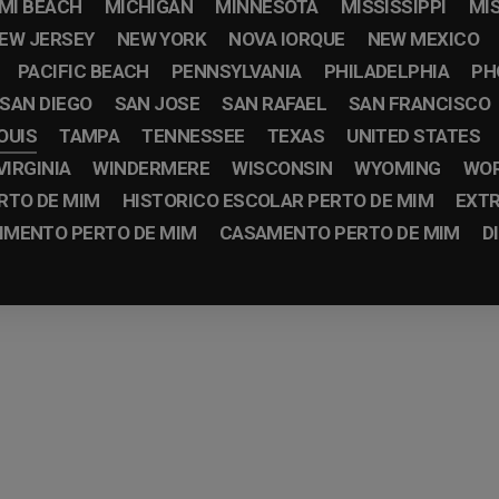
MI BEACH
MICHIGAN
MINNESOTA
MISSISSIPPI
MI
EW JERSEY
NEW YORK
NOVA IORQUE
NEW MEXICO
PACIFIC BEACH
PENNSYLVANIA
PHILADELPHIA
PH
SAN DIEGO
SAN JOSE
SAN RAFAEL
SAN FRANCISCO
OUIS
TAMPA
TENNESSEE
TEXAS
UNITED STATES
VIRGINIA
WINDERMERE
WISCONSIN
WYOMING
WO
RTO DE MIM
HISTORICO ESCOLAR PERTO DE MIM
EXTR
IMENTO PERTO DE MIM
CASAMENTO PERTO DE MIM
D