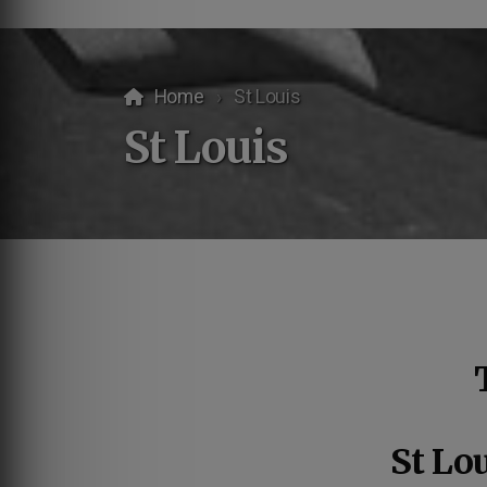
Home
St Louis
St Louis
St Lo