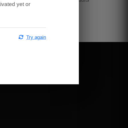
radutor Juramentado em Kiawah, Tradutor
ivated yet or
Try again