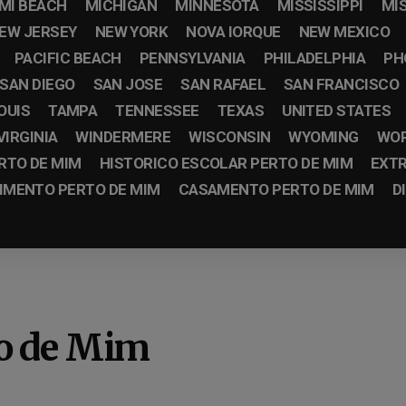
MI BEACH
MICHIGAN
MINNESOTA
MISSISSIPPI
MI
EW JERSEY
NEW YORK
NOVA IORQUE
NEW MEXICO
PACIFIC BEACH
PENNSYLVANIA
PHILADELPHIA
PH
SAN DIEGO
SAN JOSE
SAN RAFAEL
SAN FRANCISCO
OUIS
TAMPA
TENNESSEE
TEXAS
UNITED STATES
VIRGINIA
WINDERMERE
WISCONSIN
WYOMING
WO
RTO DE MIM
HISTORICO ESCOLAR PERTO DE MIM
EXTR
IMENTO PERTO DE MIM
CASAMENTO PERTO DE MIM
D
o de Mim