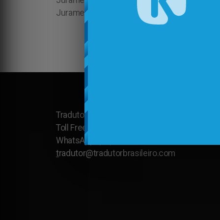
Juramentado em Overland Park, Tradutor Ju
Juramentado em North Charleston, Tradutor
Tradutor Brasileiro nos Estados Unidos 2025
Toll Free: USA and Canada:
1.877.297.4998
WhatsApp: (+1) 310.844.0166
t
radutor@tradutorbrasileiro.com