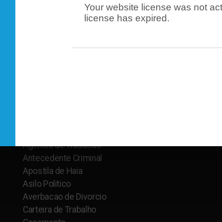
ramentado em San Jose, Tradutor Juramentado em Boston, T
Your website license was not act
 Juramentado em Ladson,
license has expired.
Main menu
Legal
Home
Academica
Agencia de Traducao
Antecedente Criminal
Apostila de Haia
Asilo Politico
Averbacao de Divorcio
Carteira de Trabalho