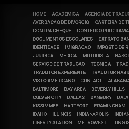
HOME
ACADEMICA
AGENCIA DE TRADU
AVERBACAO DE DIVORCIO
CARTEIRA DE 
CONTRA CHEQUE
CONTEUDO PROGRAMA
DOCUMENTOS ESCOLARES
EXTRATO BA
IDENTIDADE
IMIGRACAO
IMPOSTO DE 
JURIDICA
MEDICA
MOTORISTA
NASC
SERVICO DE TRADUCAO
TECNICA
TRAD
TRADUTOR EXPERIENTE
TRADUTOR HABI
VISTO AMERICANO
CONTACT
ALABAM
BALTIMORE
BAY AREA
BEVERLY HILLS
CULVER CITY
DALLAS
DANBURY
DALY
KISSIMMEE
HARTFORD
FRAMINGHAM
IDAHO
ILLINOIS
INDIANAPOLIS
INDIA
LIBERTY STATION
METROWEST
LONG I