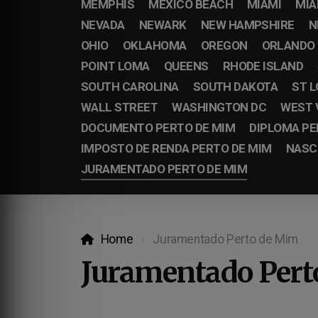
MEMPHIS
MEXICO BEACH
MIAMI
MIA
NEVADA
NEWARK
NEW HAMPSHIRE
N
OHIO
OKLAHOMA
OREGON
ORLANDO
POINT LOMA
QUEENS
RHODE ISLAND
SOUTH CAROLINA
SOUTH DAKOTA
ST L
WALL STREET
WASHINGTON DC
WEST 
DOCUMENTO PERTO DE MIM
DIPLOMA PE
IMPOSTO DE RENDA PERTO DE MIM
NASC
JURAMENTADO PERTO DE MIM
Home
Juramentado Perto de Mim
Juramentado Pert