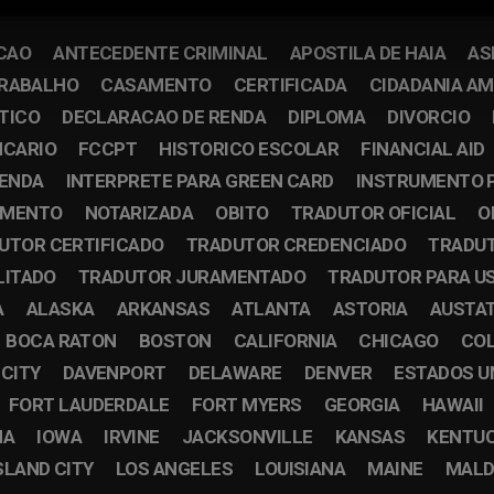
CAO
ANTECEDENTE CRIMINAL
APOSTILA DE HAIA
AS
TRABALHO
CASAMENTO
CERTIFICADA
CIDADANIA A
TICO
DECLARACAO DE RENDA
DIPLOMA
DIVORCIO
NCARIO
FCCPT
HISTORICO ESCOLAR
FINANCIAL AID
RENDA
INTERPRETE PARA GREEN CARD
INSTRUMENTO 
IMENTO
NOTARIZADA
OBITO
TRADUTOR OFICIAL
O
UTOR CERTIFICADO
TRADUTOR CREDENCIADO
TRADUT
LITADO
TRADUTOR JURAMENTADO
TRADUTOR PARA U
A
ALASKA
ARKANSAS
ATLANTA
ASTORIA
AUSTA
BOCA RATON
BOSTON
CALIFORNIA
CHICAGO
CO
 CITY
DAVENPORT
DELAWARE
DENVER
ESTADOS U
FORT LAUDERDALE
FORT MYERS
GEORGIA
HAWAII
NA
IOWA
IRVINE
JACKSONVILLE
KANSAS
KENTU
SLAND CITY
LOS ANGELES
LOUISIANA
MAINE
MALD