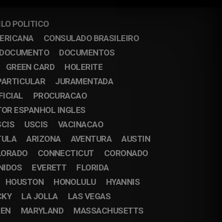
ILO POLITICO
MERICANA
CONSULADO BRASILEIRO
DOCUMENTO
DOCUMENTOS
GREEN CARD
HOLERITE
PARTICULAR
JURAMENTADA
FICIAL
PROCURACAO
OR ESPANHOL INGLES
SCIS
USCIS
VACINACAO
TULA
ARIZONA
AVENTURA
AUSTIN
LORADO
CONNECTICUT
CORONADO
NIDOS
EVERETT
FLORIDA
HOUSTON
HONOLULU
HYANNIS
CKY
LA JOLLA
LAS VEGAS
EN
MARYLAND
MASSACHUSETTS