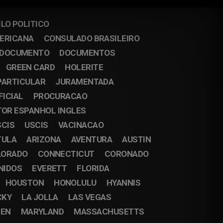
ILO POLITICO
MERICANA
CONSULADO BRASILEIRO
DOCUMENTO
DOCUMENTOS
GREEN CARD
HOLERITE
PARTICULAR
JURAMENTADA
FICIAL
PROCURACAO
OR ESPANHOL INGLES
SCIS
USCIS
VACINACAO
TULA
ARIZONA
AVENTURA
AUSTIN
LORADO
CONNECTICUT
CORONADO
NIDOS
EVERETT
FLORIDA
HOUSTON
HONOLULU
HYANNIS
CKY
LA JOLLA
LAS VEGAS
EN
MARYLAND
MASSACHUSETTS