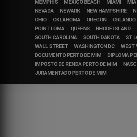
MEMPHIS
MEXICO BEACH
MIAMI
MIA
NEVADA
NEWARK
NEW HAMPSHIRE
N
OHIO
OKLAHOMA
OREGON
ORLANDO
POINT LOMA
QUEENS
RHODE ISLAND
SOUTH CAROLINA
SOUTH DAKOTA
ST L
WALL STREET
WASHINGTON DC
WEST 
DOCUMENTO PERTO DE MIM
DIPLOMA PE
IMPOSTO DE RENDA PERTO DE MIM
NASC
JURAMENTADO PERTO DE MIM