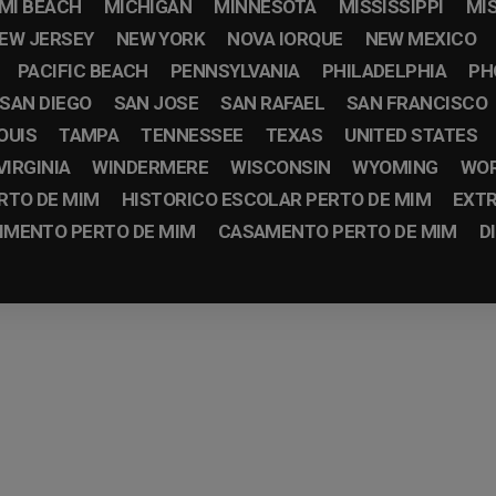
MI BEACH
MICHIGAN
MINNESOTA
MISSISSIPPI
MI
EW JERSEY
NEW YORK
NOVA IORQUE
NEW MEXICO
PACIFIC BEACH
PENNSYLVANIA
PHILADELPHIA
PH
SAN DIEGO
SAN JOSE
SAN RAFAEL
SAN FRANCISCO
OUIS
TAMPA
TENNESSEE
TEXAS
UNITED STATES
VIRGINIA
WINDERMERE
WISCONSIN
WYOMING
WO
RTO DE MIM
HISTORICO ESCOLAR PERTO DE MIM
EXTR
IMENTO PERTO DE MIM
CASAMENTO PERTO DE MIM
D