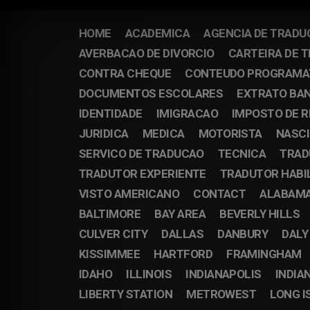
HOME
ACADEMICA
AGENCIA DE TRADU
AVERBACAO DE DIVORCIO
CARTEIRA DE 
CONTRA CHEQUE
CONTEUDO PROGRAMA
DOCUMENTOS ESCOLARES
EXTRATO BA
IDENTIDADE
IMIGRACAO
IMPOSTO DE 
JURIDICA
MEDICA
MOTORISTA
NASC
SERVICO DE TRADUCAO
TECNICA
TRAD
TRADUTOR EXPERIENTE
TRADUTOR HABI
VISTO AMERICANO
CONTACT
ALABAM
BALTIMORE
BAY AREA
BEVERLY HILLS
CULVER CITY
DALLAS
DANBURY
DALY
KISSIMMEE
HARTFORD
FRAMINGHAM
IDAHO
ILLINOIS
INDIANAPOLIS
INDIA
LIBERTY STATION
METROWEST
LONG I