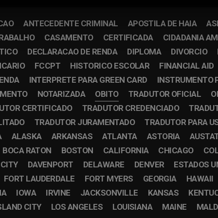
CAO
ANTECEDENTE CRIMINAL
APOSTILA DE HAIA
AS
TRABALHO
CASAMENTO
CERTIFICADA
CIDADANIA A
TICO
DECLARACAO DE RENDA
DIPLOMA
DIVORCIO
NCARIO
FCCPT
HISTORICO ESCOLAR
FINANCIAL AID
RENDA
INTERPRETE PARA GREEN CARD
INSTRUMENTO 
IMENTO
NOTARIZADA
OBITO
TRADUTOR OFICIAL
O
UTOR CERTIFICADO
TRADUTOR CREDENCIADO
TRADUT
LITADO
TRADUTOR JURAMENTADO
TRADUTOR PARA U
A
ALASKA
ARKANSAS
ATLANTA
ASTORIA
AUSTA
BOCA RATON
BOSTON
CALIFORNIA
CHICAGO
CO
 CITY
DAVENPORT
DELAWARE
DENVER
ESTADOS U
FORT LAUDERDALE
FORT MYERS
GEORGIA
HAWAII
NA
IOWA
IRVINE
JACKSONVILLE
KANSAS
KENTU
SLAND CITY
LOS ANGELES
LOUISIANA
MAINE
MALD