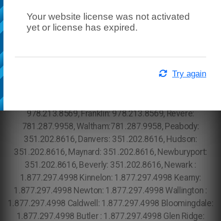
1.877.297.4998 Hawthorne: 1.877.297.4998 Morristown:
Your website license was not activated
1.877.297.4998 Dover: 1.877.297.4998 Madison:
yet or license has expired.
1.877.297.4998 Harrison: 1.877.297.4998 Short Hills :
1.877.297.4998 Ringwood: 1.877.297.4998 Woodland
Park : 1.877.297.4998 City of San Diego: 619.345.3355
Try again
Tocantins, (+55) 800 878.5103: Brasil National City:
619.345.3355 North Bay Terraces Old Town:
619.345.3355 Otay Ranch: 619.345.3355 Essex:
978.213.8569, Franklin: 978.213.8569, Revere:
781.287.9958, Waltham:781.287.9958, Peabody:
351.202.8616, Danvers: 351.202.8616, Hudson:
351.202.8616, Maynard: 351.202.8616, Newburyport:
351.202.8616, Beverly: 351.202.8616, Newark :
1.877.297.4998 Kinnelon: 1.877.297.4998 Kearny:
1.877.297.4998 Newton: 1.877.297.4998 Wallington :
1.877.297.4998 Caldwell: 1.877.297.4998 Bloomingdale:
1.877.297.4998 Butler : 1.877.297.4998 Glen Ridge: