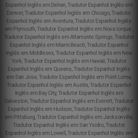
Espanhol Inglês em Delran, Tradutor Espanhol Inglês em
Denver, Tradutor Espanhol Inglês em Chicago, Tradutor
Espanhol Inglês em Aventura, Tradutor Espanhol Inglês
em Plymouth, Tradutor Espanhol Inglês em Nova Iorque ,
Tradutor Espanhol Inglês em Altamonte Springs, Tradutor
Espanhol Inglês em Miami Beach, Tradutor Espanhol
Inglês em Middlesex, Tradutor Espanhol Inglês em New
York, Tradutor Espanhol Inglês em Hawaii, Tradutor
Espanhol Inglês em Queens, Tradutor Espanhol Inglês
em San Jose, Tradutor Espanhol Inglês em Point Loma,
Tradutor Espanhol Inglês em Austin, Tradutor Espanhol
Inglês em Bay City, Tradutor Espanhol Inglês em
Galveston, Tradutor Espanhol Inglês em Everett, Tradutor
Espanhol Inglês em Hudson, Tradutor Espanhol Inglês
em Pittsburg, Tradutor Espanhol Inglês em Jacksonville,
Tradutor Espanhol Inglês em San Ysidro, Tradutor
Espanhol Inglês em Lowell, Tradutor Espanhol Inglês em