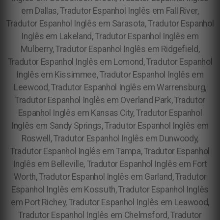
em Dallas, Tradutor Espanhol Inglês em Fall River,
Tradutor Espanhol Inglês em Sarasota, Tradutor Espanhol
Inglês em Lakeland, Tradutor Espanhol Inglês em
Mulberry, Tradutor Espanhol Inglês em Ridgefield,
Tradutor Espanhol Inglês em Lomond, Tradutor Espanhol
Inglês em Kissimmee, Tradutor Espanhol Inglês em
Leewood, Tradutor Espanhol Inglês em Warrensburg,
Tradutor Espanhol Inglês em Overland Park, Tradutor
Espanhol Inglês em Kansas City, Tradutor Espanhol
Inglês em Sandy Springs, Tradutor Espanhol Inglês em
Roswell, Tradutor Espanhol Inglês em Dunwoody,
Tradutor Espanhol Inglês em Tampa, Tradutor Espanhol
Inglês em Belleville, Tradutor Espanhol Inglês em Fort
Worth, Tradutor Espanhol Inglês em Garland, Tradutor
Espanhol Inglês em Kossuth, Tradutor Espanhol Inglês
em Port Richey, Tradutor Espanhol Inglês em Leawood,
Tradutor Espanhol Inglês em Chelmsford, Tradutor