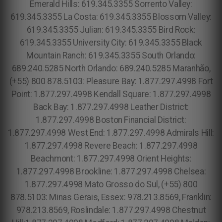
Emerald Hills: 619.345.3355 Sorrento Valley:
619.345.3355 La Costa: 619.345.3355 Blossom Valley:
619.345.3355 Julian: 619.345.3355 Bird Rock:
619.345.3355 University City: 619.345.3355 Black
Mountain Ranch: 619.345.3355 South Orlando:
689.240.5285 North Orlando: 689.240.5285 Maranhão,
(+55) 800 878.5103: Pleasure Bay: 1.877.297.4998 Fort
Point: 1.877.297.4998 Kendall Square: 1.877.297.4998
Back Bay: 1.877.297.4998 Leather District:
1.877.297.4998 Boston Financial District:
1.877.297.4998 West End: 1.877.297.4998 Admirals Hill:
1.877.297.4998 Revere Beach: 1.877.297.4998
Beachmont: 1.877.297.4998 Orient Heights:
1.877.297.4998 Brookline: 1.877.297.4998 Chelsea:
1.877.297.4998 Mato Grosso do Sul, (+55) 800
878.5103: Minas Gerais, Essex: 978.213.8569, Franklin:
978.213.8569, Roslindale: 1.877.297.4998 Chestnut