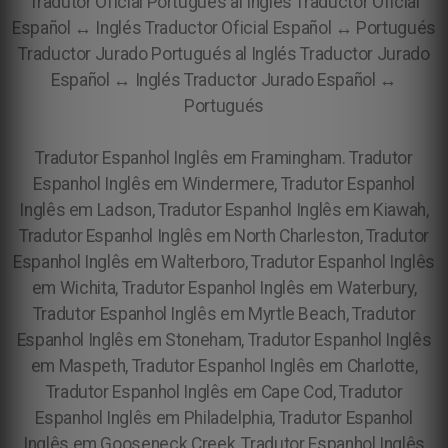
Tradutor Oficial Portugués al Inglés Traductor Oficial
Español ↔ Inglés Traductor Oficial Español ↔ Portugués
Traductor Jurado Portugués al Inglés Traductor Jurado
Español ↔ Inglés Traductor Jurado Español ↔
Portugués
Tradutor Espanhol Inglês em Framingham. Tradutor
Espanhol Inglês em Windermere, Tradutor Espanhol
Inglês em Ladson, Tradutor Espanhol Inglês em Kiawah,
Tradutor Espanhol Inglês em North Charleston, Tradutor
Espanhol Inglês em Walterboro, Tradutor Espanhol Inglês
em Wichita, Tradutor Espanhol Inglês em Waterbury,
Tradutor Espanhol Inglês em Myrtle Beach, Tradutor
Espanhol Inglês em Stoneham, Tradutor Espanhol Inglês
em Maspeth, Tradutor Espanhol Inglês em Charlotte,
Tradutor Espanhol Inglês em Cape Cod, Tradutor
Espanhol Inglês em Philadelphia, Tradutor Espanhol
Inglês em Gooseneck Creek, Tradutor Espanhol Inglês